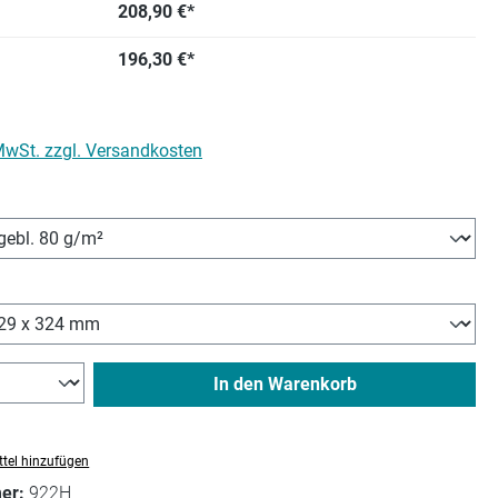
208,90 €*
196,30 €*
 MwSt. zzgl. Versandkosten
wählen
hlen
In den Warenkorb
tel hinzufügen
mer:
922H