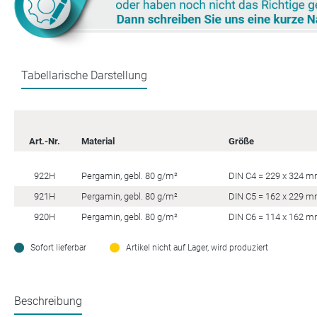
Tabellarische Darstellung
Art.-Nr.
Material
Größe
922H
Pergamin, gebl. 80 g/m²
DIN C4 = 229 x 324 
921H
Pergamin, gebl. 80 g/m²
DIN C5 = 162 x 229 
920H
Pergamin, gebl. 80 g/m²
DIN C6 = 114 x 162 
Sofort lieferbar
Artikel nicht auf Lager, wird produziert
Beschreibung