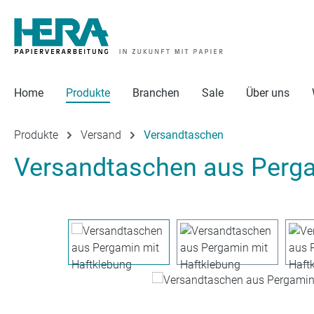
 Hauptinhalt springen
Zur Suche springen
Zur Hauptnavigation springen
Home
Produkte
Branchen
Sale
Über uns
Produkte
Versand
Versandtaschen
Versandtaschen aus Perga
Bildergalerie überspringen