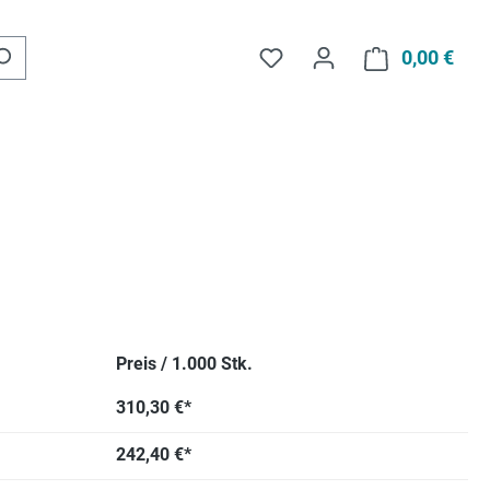
Du hast 0 Produkte auf d
0,00 €
Ware
Preis / 1.000 Stk.
310,30 €*
242,40 €*