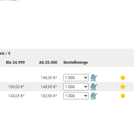
is / €
Bis 24.999
Ab 25.000
Bestellmenge
196,30 €*
160,00 €*
149,95 €*
143,05 €*
132,95 €*