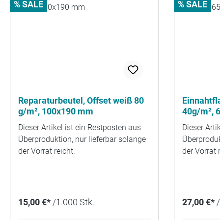
% SALE
% SALE
Reparaturbeutel, Offset weiß 80
Einnahtf
g/m², 100x190 mm
40g/m², 
Zackensc
Dieser Artikel ist ein Restposten aus
Dieser Arti
Überproduktion, nur lieferbar solange
Überprodukt
der Vorrat reicht.
der Vorrat r
15,00 €*
/1.000 Stk.
27,00 €*