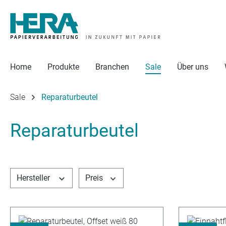
 Hauptinhalt springen
Zur Suche springen
Zur Hauptnavigation springen
Home
Produkte
Branchen
Sale
Über uns
Sale
Reparaturbeutel
Reparaturbeutel
Hersteller
Preis