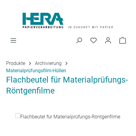
Zum Hauptinhalt springen
Du hast 0 Produk
Ware
Produkte
Archivierung
Materialprüfungsfilm-Hüllen
Flachbeutel für Materialprüfungs-
Röntgenfilme
Bildergalerie überspringen