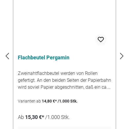
Flachbeutel Pergamin
Zweinahtflachbeutel werden von Rollen
gefertigt. An den beiden Seiten der Papierbahn
wird soviel Papier abgeschnitten, daß ein ca.
12 mm breiter Klebfalz stehenbleibt. Durch die
Technik des Schnittes entsteht eine etwas
Varianten ab
14,80 €* /1.000 Stk.
rauhe Papierkante. Der Klebfalz wird nach
innen geknickt und mit Leim versehen. Wenn
Ab
15,30 €*
/1.000 Stk.
danach der Beutelzuschnitt am Boden
gefaltet wird entsteht so eine Tüte mit zwei