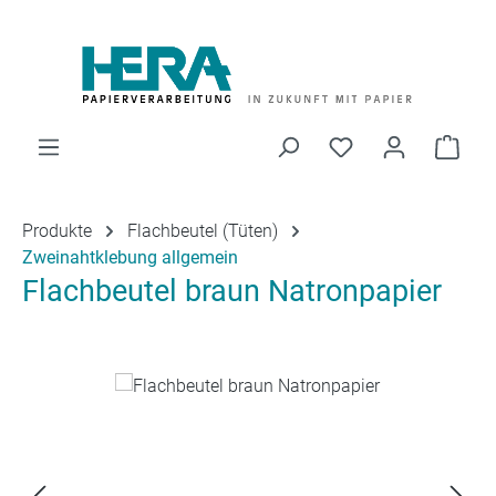
Zum Hauptinhalt springen
Du hast 0 Produk
Ware
Produkte
Flachbeutel (Tüten)
Zweinahtklebung allgemein
Flachbeutel braun Natronpapier
Bildergalerie überspringen