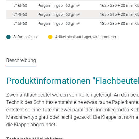
716P60
Pergamin, gebl. 60 g/m²
162 x 230 + 20 mm Kl
714P60
Pergamin, gebl. 60 g/m²
165 x 215 + 20 mm Kl
715P60
Pergamin, gebl. 60 g/m²
185 x 235 + 30 mm Kl
Sofort lieferbar
Artikel nicht auf Lager, wird produziert
Beschreibung
Produktinformationen "Flachbeute
Zweinahtflachbeutel werden von Rollen gefertigt. An den beid
Technik des Schnittes entsteht eine etwas rauhe Papierkante
entsteht so eine Tüte mit zwei parallelen, innenliegenden Kle
Maschinentyp glatt oder leicht gezackt. Die Klappe ist normal
die Klappe abgerundet.