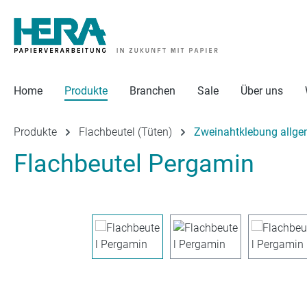
 Hauptinhalt springen
Zur Suche springen
Zur Hauptnavigation springen
Home
Produkte
Branchen
Sale
Über uns
Produkte
Flachbeutel (Tüten)
Zweinahtklebung allge
Flachbeutel Pergamin
Bildergalerie überspringen