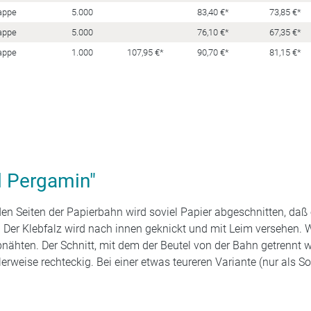
appe
5.000
83,40 €*
73,85 €*
appe
5.000
76,10 €*
67,35 €*
appe
1.000
107,95 €*
90,70 €*
81,15 €*
l Pergamin"
en Seiten der Papierbahn wird soviel Papier abgeschnitten, daß e
. Der Klebfalz wird nach innen geknickt und mit Leim versehen.
bnähten. Der Schnitt, mit dem der Beutel von der Bahn getrennt w
erweise rechteckig. Bei einer etwas teureren Variante (nur als So