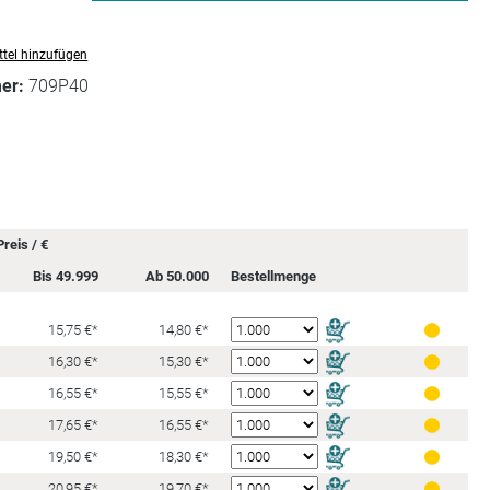
tel hinzufügen
mer:
709P40
reis / €
Bis 49.999
Ab 50.000
Bestellmenge
15,75 €*
14,80 €*
16,30 €*
15,30 €*
16,55 €*
15,55 €*
17,65 €*
16,55 €*
19,50 €*
18,30 €*
20,95 €*
19,70 €*