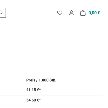
Du hast 0 Produkte auf d
0,00 €
Ware
Preis / 1.000 Stk.
41,15 €*
34,60 €*