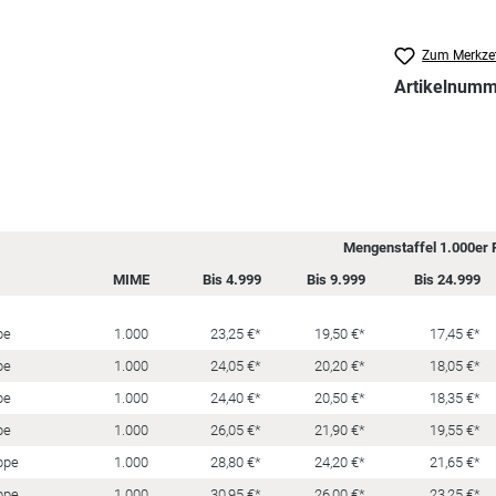
Zum Merkzet
Artikelnum
Mengenstaffel 1.000er P
MIME
Bis 4.999
Bis 9.999
Bis 24.999
pe
1.000
23,25 €*
19,50 €*
17,45 €*
pe
1.000
24,05 €*
20,20 €*
18,05 €*
pe
1.000
24,40 €*
20,50 €*
18,35 €*
pe
1.000
26,05 €*
21,90 €*
19,55 €*
ppe
1.000
28,80 €*
24,20 €*
21,65 €*
ppe
1.000
30,95 €*
26,00 €*
23,25 €*