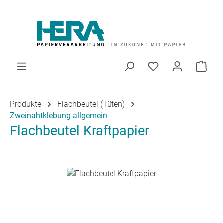
Zum Hauptinhalt springen
Du hast 0 Produk
Ware
Produkte
Flachbeutel (Tüten)
Zweinahtklebung allgemein
Flachbeutel Kraftpapier
Bildergalerie überspringen