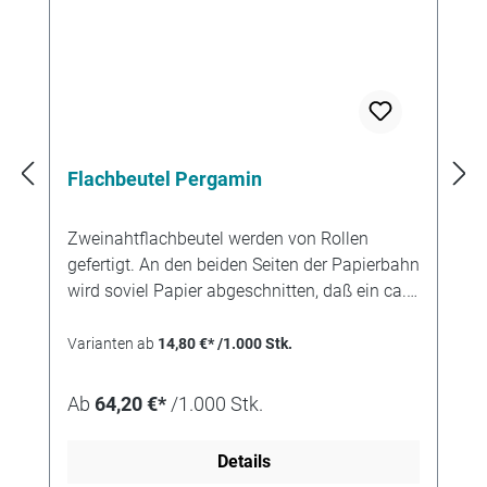
Flachbeutel Pergamin
Zweinahtflachbeutel werden von Rollen
gefertigt. An den beiden Seiten der Papierbahn
wird soviel Papier abgeschnitten, daß ein ca.
12 mm breiter Klebfalz stehenbleibt. Durch die
Technik des Schnittes entsteht eine etwas
Varianten ab
14,80 €* /1.000 Stk.
rauhe Papierkante. Der Klebfalz wird nach
innen geknickt und mit Leim versehen. Wenn
Ab
64,20 €*
/1.000 Stk.
danach der Beutelzuschnitt am Boden
gefaltet wird entsteht so eine Tüte mit zwei
Details
parallelen, innenliegenden Klebnähten. Der