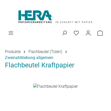
Zum Hauptinhalt springen
Du hast 0 Produk
Ware
Produkte
Flachbeutel (Tüten)
Zweinahtklebung allgemein
Flachbeutel Kraftpapier
Bildergalerie überspringen