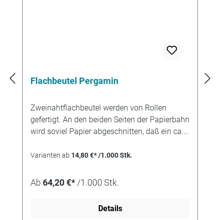
Flachbeutel Pergamin
Zweinahtflachbeutel werden von Rollen
gefertigt. An den beiden Seiten der Papierbahn
wird soviel Papier abgeschnitten, daß ein ca.
12 mm breiter Klebfalz stehenbleibt. Durch die
Technik des Schnittes entsteht eine etwas
Varianten ab
14,80 €* /1.000 Stk.
rauhe Papierkante. Der Klebfalz wird nach
innen geknickt und mit Leim versehen. Wenn
Ab
64,20 €*
/1.000 Stk.
danach der Beutelzuschnitt am Boden
gefaltet wird entsteht so eine Tüte mit zwei
Details
parallelen, innenliegenden Klebnähten. Der