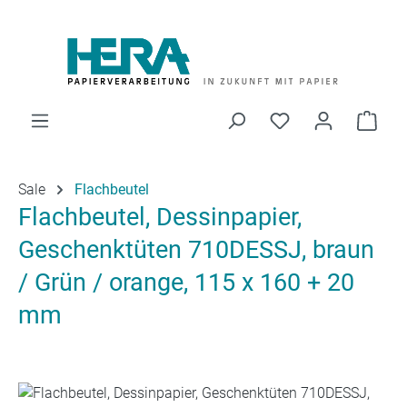
Zum Hauptinhalt springen
Du hast 0 Produk
Ware
Sale
Flachbeutel
Flachbeutel, Dessinpapier,
Geschenktüten 710DESSJ, braun
/ Grün / orange, 115 x 160 + 20
mm
Bildergalerie überspringen