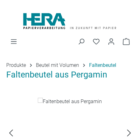
Zum Hauptinhalt springen
Du hast 0 Produk
Ware
Produkte
Beutel mit Volumen
Faltenbeutel
Faltenbeutel aus Pergamin
Bildergalerie überspringen