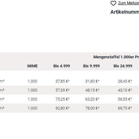
Zum Merkzet
Artikelnum
Mengenstaffel 1.000er Pre
MIME
Bis 4.999
Bis 9.999
Bis 24.999
/m²
1.000
37,85 €*
31,80 €*
28,45 €*
/m²
1.000
57,35 €*
48,15 €*
43,10 €*
/m²
1.000
75,25 €*
63,20 €*
56,55 €*
/m²
1.000
92,80 €*
78,00 €*
69,75 €*