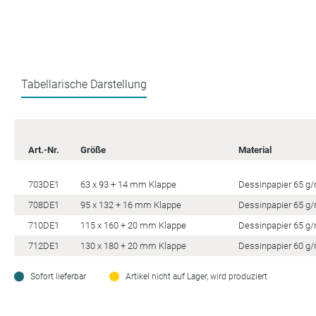
Tabellarische Darstellung
Art.-Nr.
Größe
Material
703DE1
63 x 93 + 14 mm Klappe
Dessinpapier 65 g
708DE1
95 x 132 + 16 mm Klappe
Dessinpapier 65 g
710DE1
115 x 160 + 20 mm Klappe
Dessinpapier 65 g
712DE1
130 x 180 + 20 mm Klappe
Dessinpapier 60 g
Sofort lieferbar
Artikel nicht auf Lager, wird produziert