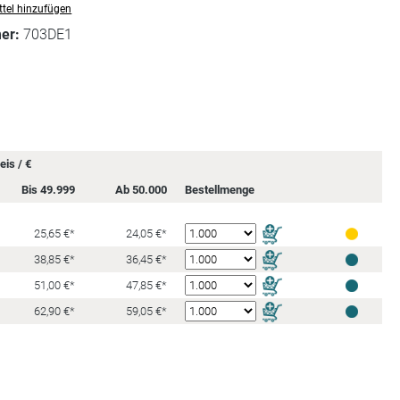
tel hinzufügen
mer:
703DE1
is / €
Bis 49.999
Ab 50.000
Bestellmenge
25,65 €*
24,05 €*
38,85 €*
36,45 €*
51,00 €*
47,85 €*
62,90 €*
59,05 €*