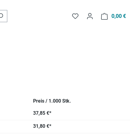
Du hast 0 Produkte auf d
0,00 €
Ware
Preis / 1.000 Stk.
37,85 €*
31,80 €*