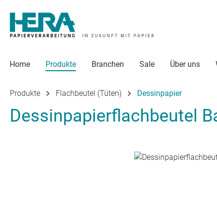
 Hauptinhalt springen
Zur Suche springen
Zur Hauptnavigation springen
Home
Produkte
Branchen
Sale
Über uns
Produkte
Flachbeutel (Tüten)
Dessinpapier
Dessinpapierflachbeutel B
Bildergalerie überspringen