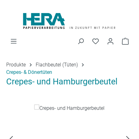
Zum Hauptinhalt springen
Du hast 0 Produk
Ware
Produkte
Flachbeutel (Tüten)
Crepes- & Dönertüten
Crepes- und Hamburgerbeutel
Bildergalerie überspringen