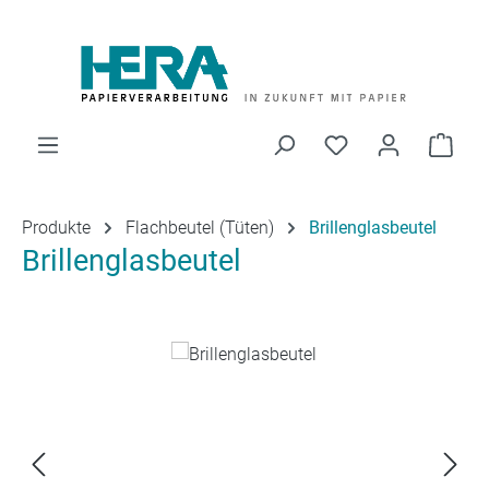
Zum Hauptinhalt springen
Du hast 0 Produk
Ware
Produkte
Flachbeutel (Tüten)
Brillenglasbeutel
Brillenglasbeutel
Bildergalerie überspringen