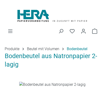
Zum Hauptinhalt springen
Du hast 0 Produk
Ware
Produkte
Beutel mit Volumen
Bodenbeutel
Bodenbeutel aus Natronpapier 2-
lagig
Bildergalerie überspringen