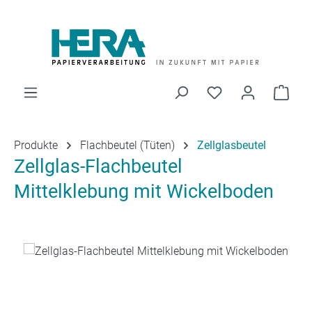
Zum Hauptinhalt springen
Du hast 0 Produk
Ware
Produkte
Flachbeutel (Tüten)
Zellglasbeutel
Zellglas-Flachbeutel
Mittelklebung mit Wickelboden
Bildergalerie überspringen