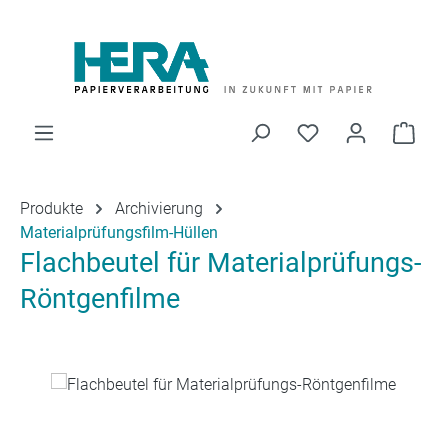
Zum Hauptinhalt springen
Du hast 0 Produk
Ware
Produkte
Archivierung
Materialprüfungsfilm-Hüllen
Flachbeutel für Materialprüfungs-
Röntgenfilme
Bildergalerie überspringen